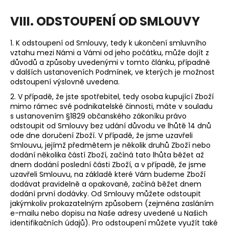
VIII. ODSTOUPENÍ OD SMLOUVY
1. K odstoupení od Smlouvy, tedy k ukončení smluvního
vztahu mezi Námi a Vámi od jeho počátku, může dojít z
důvodů a způsoby uvedenými v tomto článku, případně
v dalších ustanoveních Podmínek, ve kterých je možnost
odstoupení výslovně uvedena.
2.
V případě, že jste spotřebitel, tedy osoba kupující Zboží
mimo rámec své podnikatelské činnosti, máte v souladu
s ustanovením §1829 občanského zákoníku právo
odstoupit od Smlouvy bez udání důvodu ve lhůtě 14 dnů
ode dne doručení Zboží. V případě, že jsme uzavřeli
Smlouvu, jejímž předmětem je několik druhů Zboží nebo
dodání několika částí Zboží, začíná tato lhůta běžet až
dnem dodání poslední části Zboží, a v případě, že jsme
uzavřeli Smlouvu, na základě které Vám budeme Zboží
dodávat pravidelně a opakovaně, začíná běžet dnem
dodání první dodávky. Od Smlouvy můžete odstoupit
jakýmkoliv prokazatelným způsobem (zejména zasláním
e-mailu nebo dopisu na Naše adresy uvedené u Našich
identifikačních údajů). Pro odstoupení můžete využít také