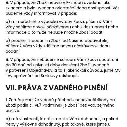
8. V případě, že Zboží nebylo v E-shopu uvedeno jako
skladem a byla uvedena orientační doba dostupnosti Vás
budeme vždy informovat v případě:
a) mimořádného výpadku výroby Zboží, přičemž Vám
vždy sdělíme novou očekávanou dobu dostupnosti nebo
informace o tom, že nebude možné Zboží dodat;
b) prodlení s dodáním Zboží od Našeho dodavatele,
přičemž Vám vždy sdělíme novou očekávanou dobu
dodání.
9.
V případě, že nebudeme schopni Vám Zboží dodat ani
do 30 dnů od uplynutí doby doručení Zboží uvedené
v potvrzení Objednávky, a to z jakéhokoli důvodu, jsme My
i Vy oprávněni od Smlouvy odstoupit.
VII. PRÁVA Z VADNÉHO PLNĚNÍ
1.
Zaručujeme, že v době přechodu nebezpečí škody na
Zboží podle čl.
VI.
7
Podmínek je Zboží bez vad, zejména
pak, že:
a) má vlastnosti, které jsme si s Vámi dohodnuli, a pokud
nebyly výslovně dohodnuty, pak takové, které jsme u