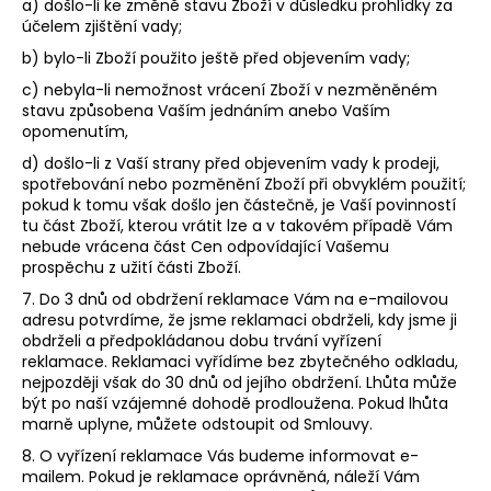
a) došlo-li ke změně stavu Zboží v důsledku prohlídky za
účelem zjištění vady;
b) bylo-li Zboží použito ještě před objevením vady;
c) nebyla-li nemožnost vrácení Zboží v nezměněném
stavu způsobena Vaším jednáním anebo Vaším
opomenutím,
d) došlo-li z Vaší strany před objevením vady k prodeji,
spotřebování nebo pozměnění Zboží při obvyklém použití;
pokud k tomu však došlo jen částečně, je Vaší povinností
tu část Zboží, kterou vrátit lze a v takovém případě Vám
nebude vrácena část Cen odpovídající Vašemu
prospěchu z užití části Zboží.
7. Do 3 dnů od obdržení reklamace Vám na e-mailovou
adresu potvrdíme, že jsme reklamaci obdrželi, kdy jsme ji
obdrželi a předpokládanou dobu trvání vyřízení
reklamace. Reklamaci vyřídíme bez zbytečného odkladu,
nejpozději však do 30 dnů od jejího obdržení. Lhůta může
být po naší vzájemné dohodě prodloužena. Pokud lhůta
marně uplyne, můžete odstoupit od Smlouvy.
8. O vyřízení reklamace Vás budeme informovat e-
mailem. Pokud je reklamace oprávněná, náleží Vám