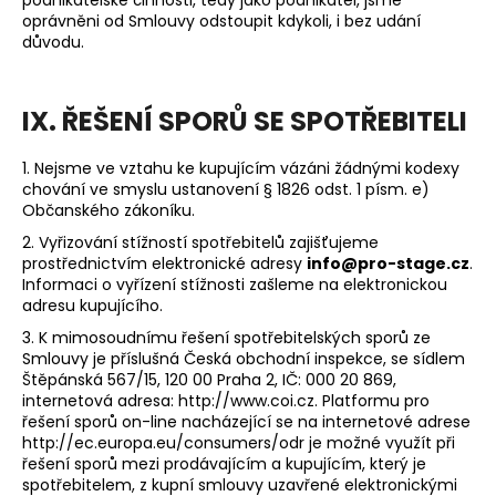
podnikatelské činnosti, tedy jako podnikatel, jsme
oprávněni od Smlouvy odstoupit kdykoli, i bez udání
důvodu.
IX. ŘEŠENÍ SPORŮ SE SPOTŘEBITELI
1. Nejsme ve vztahu ke kupujícím vázáni žádnými kodexy
chování ve smyslu ustanovení § 1826 odst. 1 písm. e)
Občanského zákoníku.
2. Vyřizování stížností spotřebitelů zajišťujeme
prostřednictvím elektronické adresy
info@pro-stage.cz
.
Informaci o vyřízení stížnosti zašleme na elektronickou
adresu kupujícího.
3. K mimosoudnímu řešení spotřebitelských sporů ze
Smlouvy je příslušná Česká obchodní inspekce, se sídlem
Štěpánská 567/15, 120 00 Praha 2, IČ: 000 20 869,
internetová adresa:
http://www.coi.cz
. Platformu pro
řešení sporů on-line nacházející se na internetové adrese
http://ec.europa.eu/consumers/odr
je možné využít při
řešení sporů mezi prodávajícím a kupujícím, který je
spotřebitelem, z kupní smlouvy uzavřené elektronickými