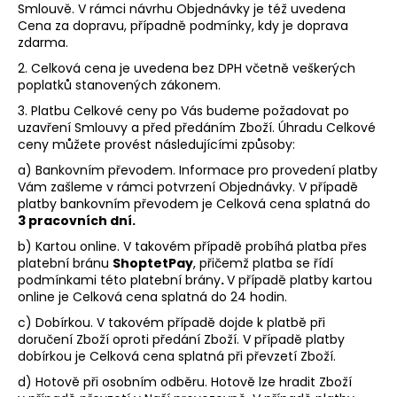
Smlouvě. V rámci návrhu Objednávky je též uvedena
Cena za dopravu, případně podmínky, kdy je doprava
zdarma.
2. Celková cena je uvedena bez DPH včetně veškerých
poplatků stanovených zákonem.
3. Platbu Celkové ceny po Vás budeme požadovat po
uzavření Smlouvy a před předáním Zboží. Úhradu Celkové
ceny můžete provést
následujícími
způsoby:
a) Bankovním převodem. Informace pro provedení platby
Vám zašleme v rámci potvrzení Objednávky. V případě
platby bankovním převodem je Celková cena splatná do
3 pracovních dní.
b) Kartou online. V takovém případě probíhá platba přes
platební bránu
ShoptetPay
, přičemž platba se řídí
podmínkami této platební brány
.
V případě platby kartou
online je Celková cena splatná do 24 hodin.
c) Dobírkou.
V takovém případě dojde k platbě při
doručení Zboží oproti předání Zboží. V případě platby
dobírkou je Celková cena splatná při převzetí Zboží.
d) Hotově při osobním odběru. Hotově lze hradit Zboží