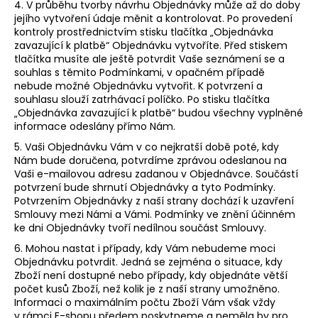
4. V průběhu tvorby návrhu Objednávky může až do doby
jejího vytvoření údaje měnit a kontrolovat. Po provedení
kontroly prostřednictvím stisku tlačítka „Objednávka
zavazující k platbě“ Objednávku vytvoříte. Před stiskem
tlačítka musíte ale ještě potvrdit Vaše seznámení se a
souhlas s těmito Podmínkami, v opačném případě
nebude možné Objednávku vytvořit. K potvrzení a
souhlasu slouží zatrhávací políčko. Po stisku tlačítka
„Objednávka zavazující k platbě“ budou všechny vyplněné
informace odeslány přímo Nám.
5. Vaši Objednávku Vám v co nejkratší době poté, kdy
Nám bude doručena, potvrdíme zprávou odeslanou na
Vaši e-mailovou adresu zadanou v Objednávce. Součástí
potvrzení bude shrnutí Objednávky a tyto Podmínky.
Potvrzením Objednávky z naší strany dochází k uzavření
Smlouvy mezi Námi a Vámi. Podmínky ve znění účinném
ke dni Objednávky tvoří nedílnou součást Smlouvy.
6. Mohou nastat i případy, kdy Vám nebudeme moci
Objednávku potvrdit. Jedná se zejména o situace, kdy
Zboží není dostupné nebo případy, kdy objednáte větší
počet kusů Zboží, než kolik je z naší strany umožněno.
Informaci o maximálním počtu Zboží Vám však vždy
v rámci E-shopu předem poskytneme a neměla by pro