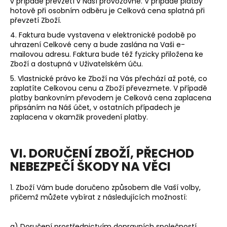
v případě převzetí v Naší provozovně. V případě platby
hotově při osobním odběru je Celková cena splatná při
převzetí Zboží.
4. Faktura bude vystavena v elektronické podobě po
uhrazení Celkové ceny a bude zaslána na Vaši e-
mailovou adresu. Faktura bude též fyzicky přiložena ke
Zboží a dostupná v Uživatelském úču.
5. Vlastnické právo ke Zboží na Vás přechází až poté, co
zaplatíte Celkovou cenu a Zboží převezmete. V případě
platby bankovním převodem je Celková cena zaplacena
připsáním na Náš účet, v ostatních případech je
zaplacena v okamžik provedení platby.
VI. DORUČENÍ ZBOŽÍ, PŘECHOD
NEBEZPEČÍ ŠKODY NA VĚCI
1. Zboží Vám bude doručeno způsobem dle Vaší volby,
přičemž můžete vybírat z následujících možností:
a) Doručení prostřednictvím dopravních společností