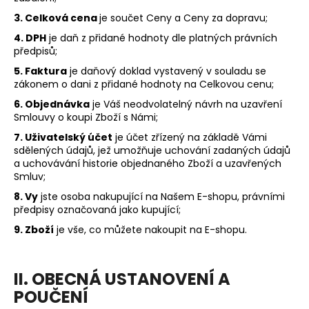
č
u
3. Celková cena
je součet Ceny a Ceny za dopravu;
j
4. DPH
je daň z přidané hodnoty dle platných právních
e
předpisů;
m
5. Faktura
je daňový doklad vystavený v souladu se
e
zákonem o dani z přidané hodnoty na Celkovou cenu;
6. Objednávka
je Váš neodvolatelný návrh na uzavření
SHEHDS
Smlouvy o koupi Zboží s Námi;
OTOČNÁ
7. Uživatelský účet
je účet zřízený na základě Vámi
HLAVA
sdělených údajů, jež umožňuje uchování zadaných údajů
BEAM
a uchovávání historie objednaného Zboží a uzavřených
275W
10R
Smluv;
8
8. Vy
jste osoba nakupující na Našem E-shopu, právními
890
předpisy označovaná jako kupující;
Kč
9. Zboží
je vše, co můžete nakoupit na E-shopu.
II. OBECNÁ USTANOVENÍ A
POUČENÍ