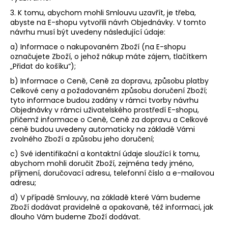
3. K tomu, abychom mohli Smlouvu uzavřít, je třeba,
abyste na E-shopu vytvořili návrh Objednávky. V tomto
návrhu musí být uvedeny následující údaje:
a) Informace o nakupovaném Zboží (na E-shopu
označujete Zboží, o jehož nákup máte zájem, tlačítkem
„Přidat do košíku“);
b) Informace o Ceně, Ceně za dopravu, způsobu platby
Celkové ceny a požadovaném způsobu doručení Zboží;
tyto informace budou zadány v rámci tvorby návrhu
Objednávky v rámci uživatelského prostředí E-shopu,
přičemž informace o Ceně, Ceně za dopravu a Celkové
ceně budou uvedeny automaticky na základě Vámi
zvolného Zboží a způsobu jeho doručení;
c) Své identifikační a kontaktní údaje sloužící k tomu,
abychom mohli doručit Zboží, zejména tedy jméno,
příjmení, doručovací adresu, telefonní číslo a e-mailovou
adresu;
d) V případě Smlouvy, na základě které Vám budeme
Zboží dodávat pravidelně a opakovaně, též informaci, jak
dlouho Vám budeme Zboží dodávat.