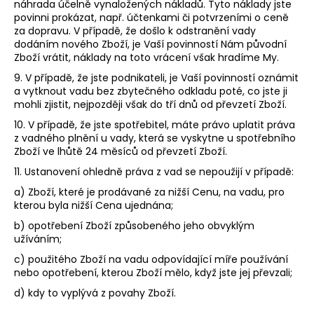
náhrada účelně vynaložených nákladů. Tyto náklady jste
povinni prokázat, např. účtenkami či potvrzeními o ceně
za dopravu. V případě, že došlo k odstranění vady
dodáním nového Zboží, je Vaší povinností Nám původní
Zboží vrátit, náklady na toto vrácení však hradíme My.
9. V případě, že jste podnikateli, je Vaší povinností oznámit
a vytknout vadu bez zbytečného odkladu poté, co jste ji
mohli zjistit, nejpozději však do tří dnů od převzetí Zboží.
10. V případě, že jste spotřebitel, máte právo uplatit práva
z vadného plnění u vady, která se vyskytne u spotřebního
Zboží ve lhůtě 24 měsíců od převzetí Zboží.
11. Ustanovení ohledně práva z vad se nepoužijí v případě:
a) Zboží, které je prodávané za nižší Cenu, na vadu, pro
kterou byla nižší Cena ujednána;
b) opotřebení Zboží způsobeného jeho obvyklým
užíváním;
c) použitého Zboží na vadu odpovídající míře používání
nebo opotřebení, kterou Zboží mělo, když jste jej převzali;
d) kdy to vyplývá z povahy Zboží.