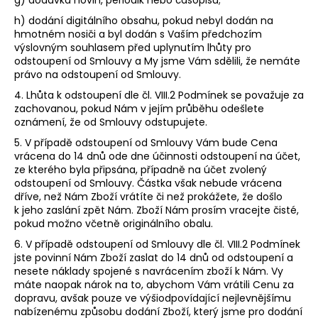
g) dodávka novin, periodik nebo časopisů;
h) dodání digitálního obsahu, pokud nebyl dodán na
hmotném nosiči a byl dodán s Vaším předchozím
výslovným souhlasem před uplynutím lhůty pro
odstoupení od Smlouvy a My jsme Vám sdělili, že nemáte
právo na odstoupení od Smlouvy.
4. Lhůta k odstoupení dle čl.
VIII.2
Podmínek se považuje za
zachovanou, pokud Nám v jejím průběhu odešlete
oznámení, že od Smlouvy odstupujete.
5. V případě odstoupení od Smlouvy Vám bude Cena
vrácena do 14 dnů ode dne účinnosti odstoupení na účet,
ze kterého byla připsána, případně na účet zvolený
odstoupení od Smlouvy. Částka však nebude vrácena
dříve, než Nám Zboží vrátíte či než prokážete, že došlo
k jeho zaslání zpět Nám. Zboží Nám prosím vracejte čisté,
pokud možno včetně originálního obalu.
6. V případě odstoupení od Smlouvy dle čl.
VIII.2
Podmínek
jste povinní Nám Zboží zaslat do 14 dnů od odstoupení a
nesete náklady spojené s navrácením zboží k Nám. Vy
máte naopak nárok na to, abychom Vám vrátili Cenu za
dopravu, avšak pouze ve výši
odpovídající nejlevnějšímu
nabízenému způsobu dodání Zboží, který jsme pro dodání