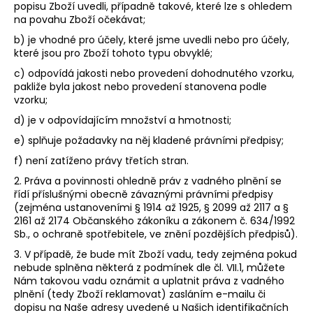
popisu Zboží uvedli, případně takové, které lze s ohledem
na povahu Zboží očekávat;
b) je vhodné pro účely, které jsme uvedli nebo pro účely,
které jsou pro Zboží tohoto typu obvyklé;
c) odpovídá jakosti nebo provedení dohodnutého vzorku,
pakliže byla jakost nebo provedení stanovena podle
vzorku;
d) je v odpovídajícím množství a hmotnosti;
e) splňuje požadavky na něj kladené právními předpisy;
f) není zatíženo právy třetích stran.
2. Práva a povinnosti ohledně práv z vadného plnění se
řídí příslušnými obecně závaznými právními předpisy
(zejména ustanoveními § 1914 až 1925, § 2099 až 2117 a §
2161 až 2174 Občanského zákoníku a zákonem č. 634/1992
Sb., o ochraně spotřebitele, ve znění pozdějších předpisů).
3. V případě, že bude mít Zboží vadu, tedy zejména pokud
nebude splněna některá z podmínek dle čl.
VII.1
, můžete
Nám takovou vadu oznámit a uplatnit práva z vadného
plnění (tedy Zboží reklamovat) zasláním e-mailu či
dopisu na Naše adresy uvedené u Našich identifikačních