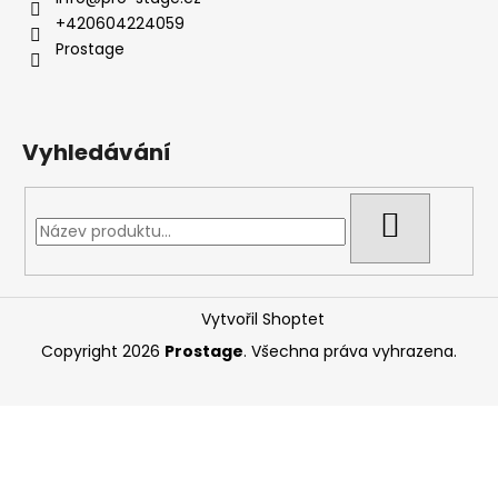
t
+420604224059
í
Prostage
Vyhledávání
HLEDAT
Vytvořil Shoptet
Copyright 2026
Prostage
. Všechna práva vyhrazena.