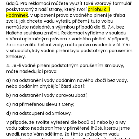
údajů. Pro reklamaci můžete využít také vzorový formulář
poskytovaný z Naší strany, který tvoří
přílohu č. 1
Podmínek
. V uplatnění práva z vadného plnění je třeba
zvolit, jak chcete vadu vyřešit, přičemž tuto volbu
nemůžete následně, s výjimkou případů dle čl. 7.4, bez
Našeho souhlasu změnit. Reklamaci vyřídíme v souladu
s Vámi uplatněným právem z vadného plnění. V případě,
že si nezvolíte řešení vady, máte práva uvedená v čl. 7.5 i
v situacích, kdy vadné plnění bylo podstatným porušením
Smlouvy.
4. Je-li vadné plnění podstatným porušením Smlouvy,
máte následující práva:
a) na odstranění vady dodáním nového Zboží bez vady,
nebo dodáním chybějící části Zboží;
b) na odstranění vady opravou Zboží;
c) na přiměřenou slevu z Ceny;
d) na odstoupení od Smlouvy.
V případě, že zvolíte vyřešení dle bodů a) nebo b) a My
vadu takto neodstraníme v přiměřené lhůtě, kterou jsme
uvedli, nebo Vám sdělíme, že tímto způsobem vadu