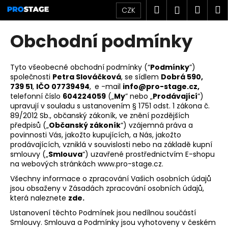
K
Přejít
Hledat
Náku
M
Přihlášen
CZK
na
o
obsah
Zpět
Zpět
košík
š
Obchodní podmínky
í
C
k
o
Tyto všeobecné obchodní podmínky (“
Podmínky
”)
společnosti
Petra Slováčková
, se sídlem
Dobrá 590,
p
739 51
,
IČO 07739494
,
e
-mail
info@pro-stage.cz,
o
telefonní číslo
604224059
(„
My
” nebo „
Prodávající
”)
t
upravují v souladu s ustanovením § 1751 odst. 1 zákona č.
89/2012 Sb., občanský zákoník, ve znění pozdějších
ř
předpisů („
Občanský zákoník
“) vzájemná práva a
e
povinnosti Vás, jakožto kupujících, a Nás, jakožto
prodávajících, vzniklá v souvislosti nebo na základě kupní
b
smlouvy („
Smlouva
“) uzavřené prostřednictvím E-shopu
u
na webových stránkách www.pro-stage.cz.
j
Všechny informace o zpracování Vašich osobních údajů
e
jsou obsaženy v Zásadách zpracování osobních údajů,
která naleznete
zde
.
t
e
Ustanovení těchto Podmínek jsou nedílnou součástí
Smlouvy. Smlouva a Podmínky jsou vyhotoveny v českém
n