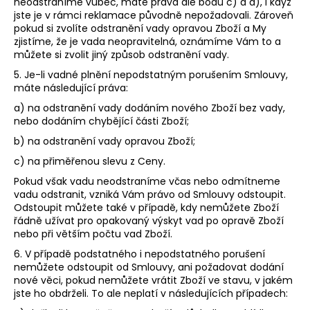
neodstraníme vůbec, máte práva dle bodů c) a d), i když
jste je v rámci reklamace původně nepožadovali. Zároveň
pokud si zvolíte odstranění vady opravou Zboží a My
zjistíme, že je vada neopravitelná, oznámíme Vám to a
můžete si zvolit jiný způsob odstranění vady.
5. Je-li vadné plnění nepodstatným porušením Smlouvy,
máte následující práva:
a) na odstranění vady dodáním nového Zboží bez vady,
nebo dodáním chybějící části Zboží;
b) na odstranění vady opravou Zboží;
c) na přiměřenou slevu z Ceny.
Pokud však vadu neodstraníme včas nebo odmítneme
vadu odstranit, vzniká Vám právo od Smlouvy odstoupit.
Odstoupit můžete také v případě, kdy nemůžete Zboží
řádně užívat pro opakovaný výskyt vad po opravě Zboží
nebo při větším počtu vad Zboží.
6. V případě podstatného i nepodstatného porušení
nemůžete odstoupit od Smlouvy, ani požadovat dodání
nové věci, pokud nemůžete vrátit Zboží ve stavu, v jakém
jste ho obdrželi. To ale neplatí v následujících případech: