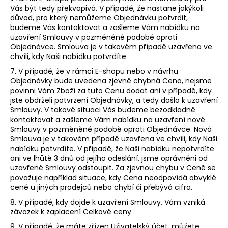
Vás být tedy překvapivá. V případě, že nastane jakýkoli
důvod, pro který nemůžeme Objednávku potvrdit,
budeme Vás kontaktovat a zašleme Vám nabídku na
uzavření Smlouvy v pozměněné podobě oproti
Objednávce. Smlouva je v takovém případě uzavřena ve
chvíli, kdy Naši nabídku potvrdíte.
7. V případě, že v rámci E-shopu nebo v návrhu
Objednávky bude uvedena zjevně chybná Cena, nejsme
povinni Vám Zboží za tuto Cenu dodat ani v případě, kdy
jste obdrželi potvrzení Objednávky, a tedy došlo k uzavření
Smlouvy. V takové situaci Vás budeme bezodkladně
kontaktovat a zašleme Vám nabídku na uzavření nové
Smlouvy v pozměněné podobě oproti Objednávce. Nová
Smlouva je v takovém případě uzavřena ve chvíli, kdy Naši
nabídku potvrdíte. V případě, že Naši nabídku nepotvrdíte
ani ve lhůtě 3 dnů od jejího odeslání, jsme oprávněni od
uzavřené Smlouvy odstoupit. Za zjevnou chybu v Ceně se
považuje například situace, kdy Cena neodpovídá obvyklé
ceně u jiných prodejců nebo chybí či přebývá cifra.
8. V případě, kdy dojde k uzavření Smlouvy, Vám vzniká
závazek k zaplacení Celkové ceny.
9. V případě, že máte zřízen Uživatelský účet, můžete