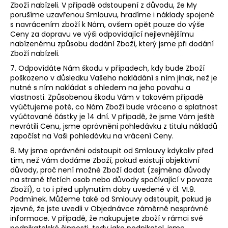
Zboží nabízeli. V případě odstoupení z důvodu, že My
porušíme uzavřenou Smlouvu, hradíme i náklady spojené
s navrácením zboží k Nám, ovšem opět pouze do výše
Ceny za dopravu ve výši
odpovídající nejlevnějšímu
nabízenému způsobu dodání Zboží, který jsme při dodání
Zboží nabízeli.
7. Odpovídáte Nám škodu v případech, kdy bude Zboží
poškozeno v důsledku Vašeho nakládání s ním jinak, než je
nutné s ním nakládat s ohledem na jeho povahu a
vlastnosti. Způsobenou škodu Vám v takovém případě
vyúčtujeme poté, co Nám Zboží bude vráceno a splatnost
vyúčtované částky je 14 dní. V případě, že jsme Vám ještě
nevrátili Cenu, jsme oprávněni pohledávku z titulu nákladů
započíst na Vaši pohledávku na vrácení Ceny.
8. My jsme oprávněni odstoupit od Smlouvy kdykoliv před
tím, než Vám dodáme Zboží, pokud existují objektivní
důvody, proč není možné Zboží dodat (zejména důvody
na straně třetích osob nebo důvody spočívající v povaze
Zboží), a to i před uplynutím doby uvedené v čl.
VI.9.
Podmínek. Můžeme také od Smlouvy odstoupit, pokud je
zjevné, že jste uvedli v Objednávce záměrně nesprávné
informace. V případě, že nakupujete zboží v rámci své