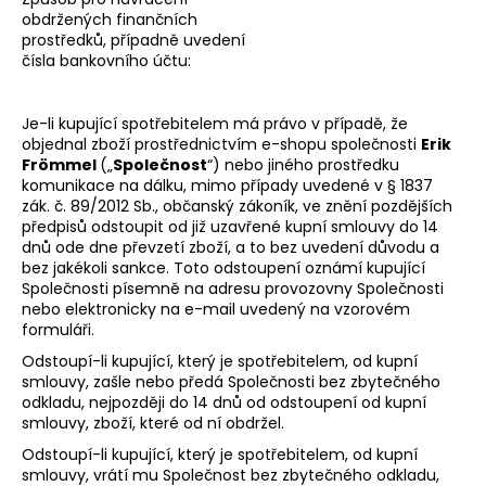
obdržených finančních
prostředků, případně uvedení
čísla bankovního účtu:
Je-li kupující spotřebitelem má právo v případě, že
objednal zboží prostřednictvím e-shopu společnosti
Erik
Frömmel
(„
Společnost
“) nebo jiného prostředku
komunikace na dálku, mimo případy uvedené v § 1837
zák. č. 89/2012 Sb., občanský zákoník, ve znění pozdějších
předpisů odstoupit od již uzavřené kupní smlouvy do 14
dnů ode dne převzetí zboží, a to bez uvedení důvodu a
bez jakékoli sankce. Toto odstoupení oznámí kupující
Společnosti písemně na adresu provozovny Společnosti
nebo elektronicky na e-mail uvedený na vzorovém
formuláři.
Odstoupí-li kupující, který je spotřebitelem, od kupní
smlouvy, zašle nebo předá Společnosti bez zbytečného
odkladu, nejpozději do 14 dnů od odstoupení od kupní
smlouvy, zboží, které od ní obdržel.
Odstoupí-li kupující, který je spotřebitelem, od kupní
smlouvy, vrátí mu Společnost bez zbytečného odkladu,