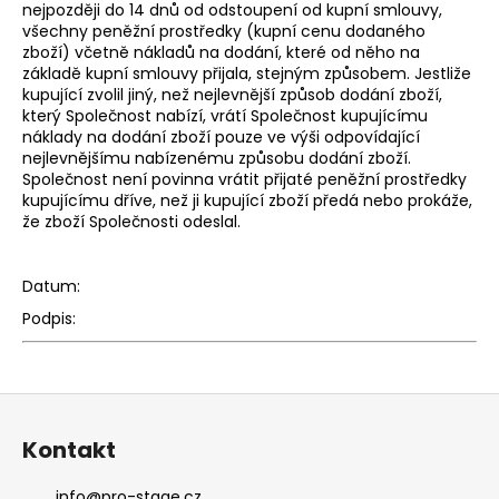
nejpozději do 14 dnů od odstoupení od kupní smlouvy,
všechny peněžní prostředky (kupní cenu dodaného
zboží) včetně nákladů na dodání, které od něho na
základě kupní smlouvy přijala, stejným způsobem. Jestliže
kupující zvolil jiný, než nejlevnější způsob dodání zboží,
který Společnost nabízí, vrátí Společnost kupujícímu
náklady na dodání zboží pouze ve výši odpovídající
nejlevnějšímu nabízenému způsobu dodání zboží.
Společnost není povinna vrátit přijaté peněžní prostředky
kupujícímu dříve, než ji kupující zboží předá nebo prokáže,
že zboží Společnosti odeslal.
Datum:
Podpis:
Z
á
Kontakt
p
a
info
@
pro-stage.cz