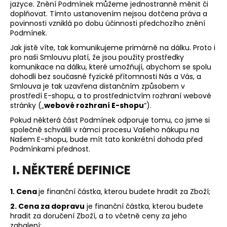
jazyce. Znění Podmínek můžeme jednostranně měnit či
a
doplňovat. Tímto ustanovením nejsou dotčena práva a
j
povinnosti vzniklá po dobu účinnosti předchozího znění
Podmínek.
í
Jak jistě víte, tak komunikujeme primárně na dálku. Proto i
t
pro naši Smlouvu platí, že jsou použity prostředky
?
komunikace na dálku, které umožňují, abychom se spolu
dohodli bez současné fyzické přítomnosti Nás a Vás, a
Smlouva je tak uzavřena distančním způsobem v
prostředí E-shopu, a to prostřednictvím rozhraní webové
stránky („
webové rozhraní E-shopu
“).
HLEDAT
Pokud některá část Podmínek odporuje tomu, co jsme si
společně schválili v rámci procesu Vašeho nákupu na
Našem E-shopu, bude mít tato konkrétní dohoda před
Podmínkami přednost.
D
I. NĚKTERÉ DEFINICE
o
p
1. Cena
je finanční částka, kterou budete hradit za Zboží;
o
r
2. Cena za dopravu
je finanční částka, kterou budete
u
hradit za doručení Zboží, a to včetně ceny za jeho
zabalení;