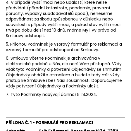
4. V případě vyšší moci nebo událostí, které nelze
předvídat (přírodní katastrofa, pandemie, provozní
poruchy, výpadky subdodavatelů apod.), neneseme
odpovědnost za škodu způsobenou v důsledku nebo
souvislosti s případy vyšší moci, a pokud stav vyšší moci
trvá po dobu delší než 10 dnů, máme My i Vy právo od
Smlouvy odstoupit.
5. Přílohou Podmínek je vzorový formulář pro reklamaci a
vzorový formulář pro odstoupení od Smlouvy.
6. Smlouva včetně Podmínek je archivována v
elektronické podobě u Nás, ale není Vám přístupná. Vždy
však tyto Podmínky a potvrzení Objednávky se shrnutím
Objednávky obdržíte e-mailem a budete tedy mít vždy
přístup ke Smlouvě i bez Naší součinnosti. Doporučujeme
vždy potvrzení Objednávky a Podmínky uložit.
7. Tyto Podmínky nabývají účinnosti 1.8.2024.
PŘÍLOHA Č. 1 -
FORMULÁŘ PRO REKLAMACI
Adresát: Erik Frömmel, Bezručova 1234, 73911