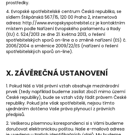
prostředky.
4. Evropské spotřebitelské centrum Česká republika, se
sídlem Štěpánská 567/15, 120 00 Praha 2, internetová
adresa:
http://www.evropskyspotrebitel.cz
je kontaktním
místem podle Nařízení Evropského parlamentu a Rady
(EU) č. 524/2013 ze dne 21. května 2013, o řešení
spotřebitelských sporů on-line a o změně nařízení (ES) č.
2006/2004 a směrnice 2009/22/ES (nařízení o řešení
spotřebitelských sporů on-line).
X. ZÁVĚREČNÁ USTANOVENÍ
1. Pokud Náš a Váš právní vztah obsahuje mezinárodní
prvek (tedy například budeme zasílat zboží mimo území
České republiky), bude se vztah vždy řádit právem České
republiky. Pokud jste však spotřebitelé, nejsou tímto
ujednáním dotčena Vaše práva plynoucí z právních
předpisů.
2. Veškerou písemnou korespondenci si s Vámi budeme
doručovat elektronickou poštou. Naše e-mailová adresa
je uvedena u Našich identifikačních údajů. My budeme