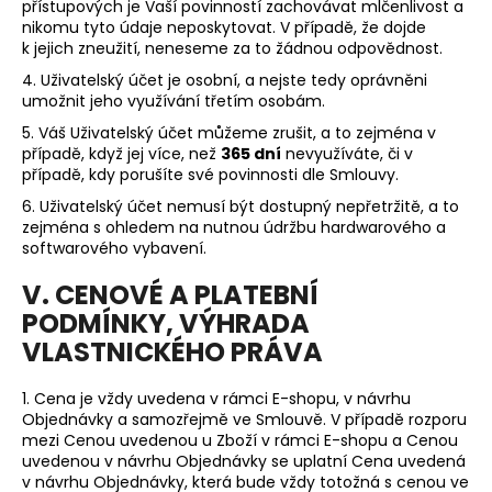
přístupových je Vaší povinností zachovávat mlčenlivost a
nikomu tyto údaje neposkytovat. V případě, že dojde
k jejich zneužití, neneseme za to žádnou odpovědnost.
4. Uživatelský účet je osobní, a nejste tedy oprávněni
umožnit jeho využívání třetím osobám.
5. Váš Uživatelský účet můžeme zrušit, a to zejména v
případě, když jej více, než
365 dní
nevyužíváte, či v
případě, kdy porušíte své povinnosti dle Smlouvy.
6. Uživatelský účet nemusí být dostupný nepřetržitě, a to
zejména s ohledem na nutnou údržbu hardwarového a
softwarového vybavení.
V. CENOVÉ A PLATEBNÍ
PODMÍNKY, VÝHRADA
VLASTNICKÉHO PRÁVA
1. Cena je vždy uvedena v rámci E-shopu, v návrhu
Objednávky a samozřejmě ve Smlouvě. V případě rozporu
mezi Cenou uvedenou u Zboží v rámci E-shopu a Cenou
uvedenou v návrhu Objednávky se uplatní Cena uvedená
v návrhu Objednávky, která bude vždy totožná s cenou ve