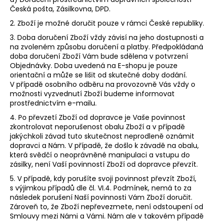
Česká pošta, Zásilkovna, DPD.
2. Zboží je možné doručit pouze v rámci České republiky.
3. Doba doručení Zboží vždy závisí na jeho dostupnosti a
na zvoleném způsobu doručení a platby. Předpokládaná
doba doručení Zboží Vám bude sdělena v potvrzení
Objednávky. Doba uvedená na E-shopu je pouze
orientační a může se lišit od skutečné doby dodání.
V případě osobního odběru na provozovně Vás vždy o
možnosti vyzvednutí Zboží budeme informovat
prostřednictvím e-mailu.
4.
Po převzetí Zboží od dopravce je Vaše povinnost
zkontrolovat neporušenost obalu Zboží a v případě
jakýchkoli závad tuto skutečnost neprodleně oznámit
dopravci a Nám. V případě, že došlo k závadě na obalu,
která svědčí o neoprávněné manipulaci a vstupu do
zásilky, není Vaší povinností Zboží od dopravce převzít.
5. V případě, kdy porušíte svoji povinnost převzít Zboží,
s výjimkou případů dle čl.
VI.
4.
Podmínek, nemá to za
následek porušení Naší povinnosti Vám Zboží doručit.
Zároveň to, že Zboží nepřevezmete, není odstoupení od
Smlouvy mezi Námi a Vámi. Nám ale v takovém případě