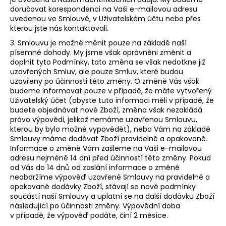
doručovat korespondenci na Vaši e-mailovou adresu
uvedenou ve Smlouvě, v Uživatelském účtu nebo přes
kterou jste nás kontaktovali.
3. Smlouvu je možné měnit pouze na základě naší
písemné dohody. My jsme však oprávněni změnit a
doplnit tyto Podmínky, tato změna se však nedotkne již
uzavřených Smluv, ale pouze Smluv, které budou
uzavřeny po účinnosti této změny. O změně Vás však
budeme informovat pouze v případě, že máte vytvořený
Uživatelský účet (abyste tuto informaci měli v případě, že
budete objednávat nové Zboží, změna však nezakládá
právo výpovědi, jelikož nemáme uzavřenou Smlouvu,
kterou by bylo možné vypovědět), nebo Vám na základě
Smlouvy máme dodávat Zboží pravidelně a opakovaně.
Informace o změně Vám zašleme na Vaši e-mailovou
adresu nejméně 14 dní před účinností této změny. Pokud
od Vás do 14 dnů od zaslání informace o změně
neobdržíme výpověď uzavřené Smlouvy na pravidelné a
opakované dodávky Zboží, stávají se nové podmínky
součástí naší Smlouvy a uplatní se na další dodávku Zboží
následující po účinnosti změny. Výpovědní doba
v případě, že výpověď podáte, činí 2 měsíce.