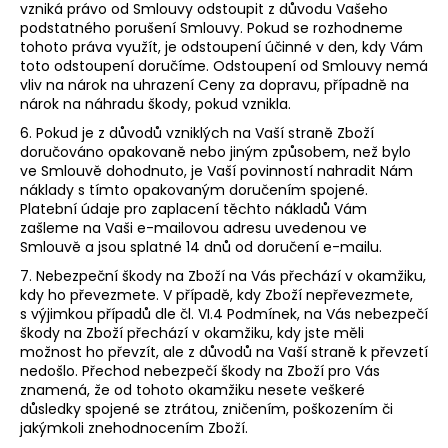
vzniká právo od Smlouvy odstoupit z důvodu Vašeho
podstatného porušení Smlouvy. Pokud se rozhodneme
tohoto práva využít, je odstoupení účinné v den, kdy Vám
toto odstoupení doručíme. Odstoupení od Smlouvy nemá
vliv na nárok na uhrazení Ceny za dopravu, případně na
nárok na náhradu škody, pokud vznikla.
6. Pokud je z důvodů vzniklých na Vaší straně Zboží
doručováno opakovaně nebo jiným způsobem, než bylo
ve Smlouvě dohodnuto, je Vaší povinností nahradit Nám
náklady s tímto opakovaným doručením spojené.
Platební údaje pro zaplacení těchto nákladů Vám
zašleme na Vaši e-mailovou adresu uvedenou ve
Smlouvě a jsou splatné 14 dnů od doručení e-mailu.
7.
Nebezpeční škody na Zboží na Vás přechází v okamžiku,
kdy ho převezmete. V případě, kdy Zboží nepřevezmete,
s výjimkou případů dle čl.
VI.
4
Podmínek, na Vás nebezpečí
škody na Zboží přechází v okamžiku, kdy jste měli
možnost ho převzít, ale z důvodů na Vaší straně k převzetí
nedošlo. Přechod nebezpečí škody na Zboží pro Vás
znamená, že od tohoto okamžiku nesete veškeré
důsledky spojené se ztrátou, zničením, poškozením či
jakýmkoli znehodnocením Zboží.