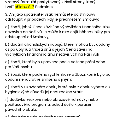
vzorový formulář poskytovaný z Naší strany, který
tvoří
přílohu č. 2
Podmínek.
3. Ani jako spotřebitel však nemůžete od Smlouvy
odstoupit v případech, kdy je předmětem Smlouvy:
a) Zboží, jehož Cena závisí na výchylkách finančního trhu
nezávisle na Naší vůli a může k nim dojít během lhůty pro
odstoupení od Smlouvy;
b) dodání alkoholických nápojů, které mohou být dodány
až po uplynutí třiceti dnů a jejich Cena závisí na
výchylkách finančního trhu nezávislých na Naší vůli;
c) Zboží, které bylo upraveno podle Vašeho přání nebo
pro Vaši osobu;
d) Zboží, které podléhá rychlé zkáze a Zboží, které bylo po
dodání nenávratně smíseno s jiným;
e) Zboží v uzavřeném obalu, které bylo z obalu vyňato a z
hygienických důvodů jej není možné vrátit;
f) dodávka zvukové nebo obrazové nahrávky nebo
počítačového programu, pokud došlo k porušení
původního obalu;