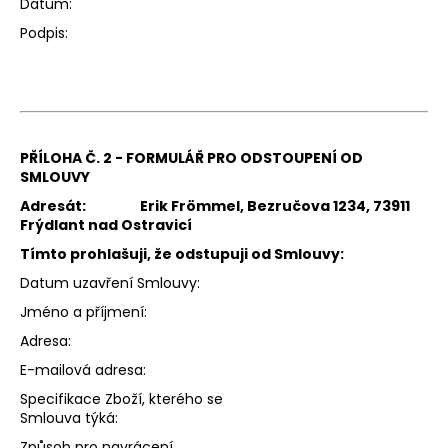
Datum:
Podpis:
PŘÍLOHA Č. 2 - FORMULÁŘ PRO ODSTOUPENÍ OD
SMLOUVY
Adresát:
Erik Frömmel, Bezručova 1234, 73911
Frýdlant nad Ostravicí
Tímto prohlašuji, že odstupuji od Smlouvy:
Datum uzavření Smlouvy:
Jméno a příjmení:
Adresa:
E-mailová adresa:
Specifikace Zboží, kterého se
Smlouva týká:
Způsob pro navrácení