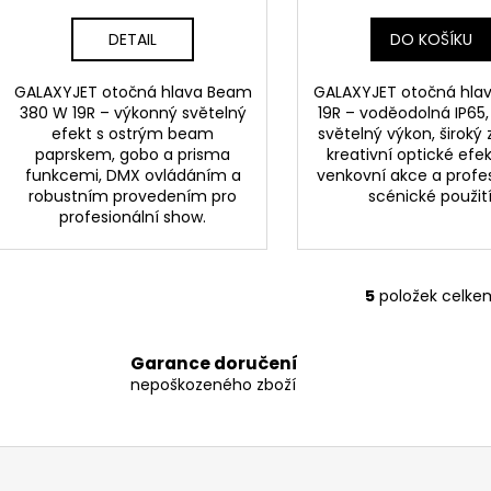
DETAIL
DO KOŠÍKU
GALAXYJET otočná hlava Beam
GALAXYJET otočná hla
380 W 19R – výkonný světelný
19R – voděodolná IP65,
efekt s ostrým beam
světelný výkon, široký
paprskem, gobo a prisma
kreativní optické efe
funkcemi, DMX ovládáním a
venkovní akce a profe
robustním provedením pro
scénické použití
profesionální show.
5
položek celke
O
v
l
Garance doručení
á
nepoškozeného zboží
d
a
c
í