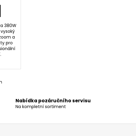
va 380W
 vysoký
 zoom a
kty pro
sionální
.
m
Nabídka pozáručního servisu
Na kompletní sortiment