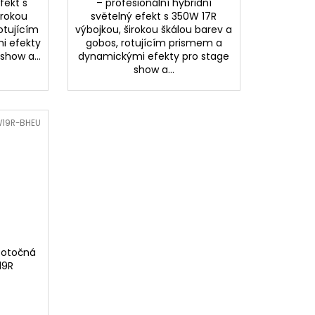
fekt s
– profesionální hybridní
irokou
světelný efekt s 350W 17R
otujícím
výbojkou, širokou škálou barev a
i efekty
gobos, rotujícím prismem a
show a...
dynamickými efekty pro stage
show a...
19R-BHEU
 otočná
19R