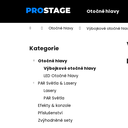
K
Přejít
na
o
Otočné hlavy
obsah
Zpět
Zpět
š
do
do
í
Domů
Otočné hlavy
Výbojkové otočné hla
k
obchodu
obchodu
P
o
Kategorie
Přeskočit
s
kategorie
t
Otočné hlavy
r
Výbojkové otočné hlavy
a
LED Otočné hlavy
n
PAR Světla & Lasery
n
Lasery
í
PAR Světla
p
Efekty & konzole
a
Příslušenství
n
Zvýhodněné sety
e