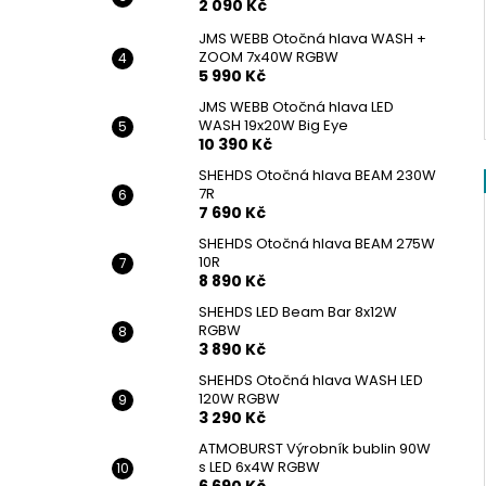
2 090 Kč
JMS WEBB Otočná hlava WASH +
ZOOM 7x40W RGBW
5 990 Kč
JMS WEBB Otočná hlava LED
WASH 19x20W Big Eye
10 390 Kč
SHEHDS Otočná hlava BEAM 230W
7R
7 690 Kč
SHEHDS Otočná hlava BEAM 275W
10R
8 890 Kč
SHEHDS LED Beam Bar 8x12W
RGBW
3 890 Kč
SHEHDS Otočná hlava WASH LED
120W RGBW
3 290 Kč
ATMOBURST Výrobník bublin 90W
s LED 6x4W RGBW