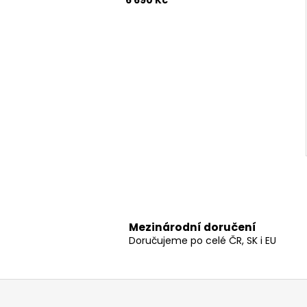
6 690 Kč
Mezinárodní doručení
Doručujeme po celé ČR, SK i EU
Z
á