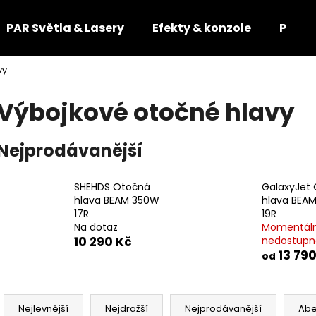
PAR Světla & Lasery
Efekty & konzole
Příslu
vy
Co potřebujete najít?
Výbojkové otočné hlavy
HLEDAT
Nejprodávanější
SHEHDS Otočná
GalaxyJet
Doporučujeme
hlava BEAM 350W
hlava BEA
17R
19R
Na dotaz
Momentál
10 290 Kč
nedostupn
13 790
od
Ř
a
Nejlevnější
Nejdražší
Nejprodávanější
Ab