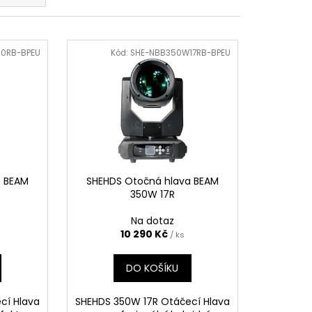
R SVĚTLO LED 18X18W
10RB-BPEU
Kód:
SHE-NBB350W17RB-BPEU
a BEAM
SHEHDS Otočná hlava BEAM
350W 17R
Na dotaz
10 290 Kč
/ ks
DO KOŠÍKU
cí Hlava
SHEHDS 350W 17R Otáčecí Hlava