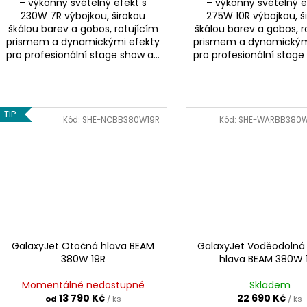
– výkonný světelný efekt s
– výkonný světelný e
230W 7R výbojkou, širokou
275W 10R výbojkou, š
škálou barev a gobos, rotujícím
škálou barev a gobos, r
prismem a dynamickými efekty
prismem a dynamickým
pro profesionální stage show a...
pro profesionální stage 
TIP
Kód:
SHE-NCBB380W19R
Kód:
SHE-WARBB380W
GalaxyJet Otočná hlava BEAM
GalaxyJet Voděodolná
380W 19R
hlava BEAM 380W 
Momentálně nedostupné
Skladem
13 790 Kč
22 690 Kč
od
/ ks
/ ks