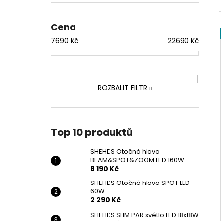
SHEHDS OTOČNÁ HLAVA
l
BEAM&SPOT&ZOOM LED 160W
8 190 Kč
Cena
7690
Kč
22690
Kč
ROZBALIT FILTR
Top 10 produktů
SHEHDS Otočná hlava
BEAM&SPOT&ZOOM LED 160W
8 190 Kč
SHEHDS Otočná hlava SPOT LED
60W
2 290 Kč
SHEHDS SLIM PAR světlo LED 18x18W