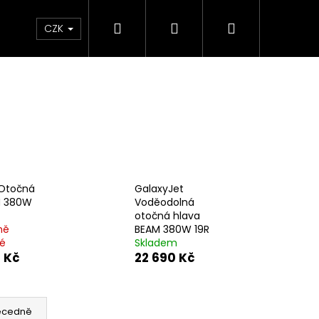
Hledat
Přihlášení
Nákupní
šenství
Zvýhodněné sety
Obchodní podmín
CZK
košík
 Otočná
GalaxyJet
M 380W
Voděodolná
otočná hlava
ně
BEAM 380W 19R
é
Skladem
 Kč
22 690 Kč
Následující
ecedně