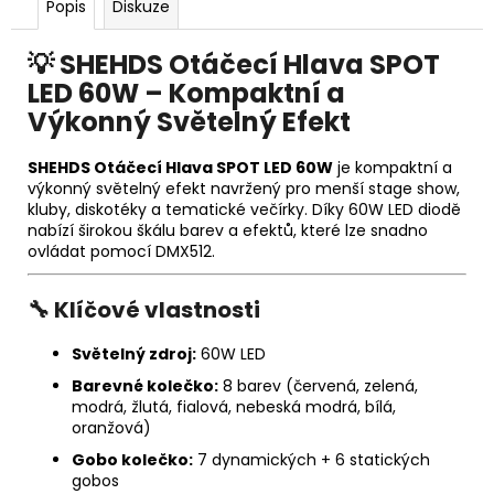
Popis
Diskuze
💡 SHEHDS Otáčecí Hlava SPOT
LED 60W – Kompaktní a
Výkonný Světelný Efekt
SHEHDS Otáčecí Hlava SPOT LED 60W
je kompaktní a
výkonný světelný efekt navržený pro menší stage show,
kluby, diskotéky a tematické večírky. Díky 60W LED diodě
nabízí širokou škálu barev a efektů, které lze snadno
ovládat pomocí DMX512.
🔧 Klíčové vlastnosti
Světelný zdroj:
60W LED
Barevné kolečko:
8 barev (červená, zelená,
modrá, žlutá, fialová, nebeská modrá, bílá,
oranžová)
Gobo kolečko:
7 dynamických + 6 statických
gobos