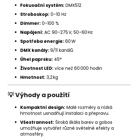
Fokusační systém:
DMX512
Stroboskop:
0–10 Hz
Dimmer:
0–100 %
Napájení:
AC 90–275 V, 50–60 Hz
Spotřeba energie:
60 W
DMX kanály:
9/11 kanálů
Úhel paprsku:
45°
Životnost LED:
více než 60 000 hodin
Hmotnost:
3,2 kg
💡 Výhody a použití
Kompaktní design:
Malé rozměry a nízká
hmotnost usnadňují instalaci a přepravu.
Všestrannost:
Široká škála barev a gobos
umožňuje vytvářet různé světelné efekty a
atmosféry.