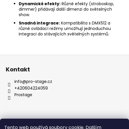
Dynamické efekty:
Různé efekty (stroboskop,
dimmer) přidávají další dimenzi do světelných
show.
Snadná integrace:
Kompatibilita s DMX512 a
různé ovládací režimy umožňují jednoduchou
integraci do stávajících světelných systémů.
Z
á
Kontakt
p
a
info
@
pro-stage.cz
t
+420604224059
í
Prostage
Vyhledávání
Tento web používá soubory cookie. Dalším