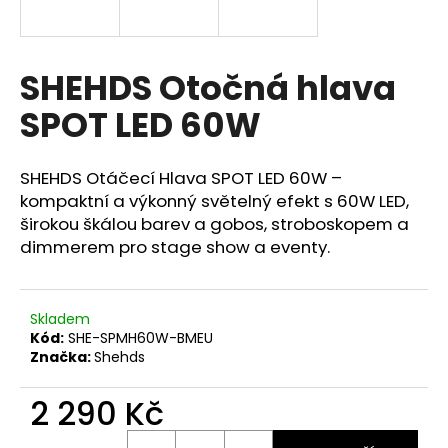
a
j
í
SHEHDS Otočná hlava
t
SPOT LED 60W
?
SHEHDS Otáčecí Hlava SPOT LED 60W –
kompaktní a výkonný světelný efekt s 60W LED,
širokou škálou barev a gobos, stroboskopem a
HLEDAT
dimmerem pro stage show a eventy.
D
Skladem
o
Kód:
SHE-SPMH60W-BMEU
Značka:
Shehds
p
o
2 290 Kč
r
u
Měrná