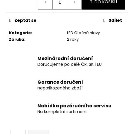
č
DO KOŠÍKU
cena:
u
j
e
Zeptat se
Sdílet
m
e
Kategorie
:
LED Otočné hlavy
Záruka
:
2 roky
SHEHDS
OTOČNÁ
Mezinárodní doručení
HLAVA
Doručujeme po celé ČR, SK i EU
BEAM
275W
10R
Garance doručení
8
nepoškozeného zboží
890
Kč
Nabídka pozáručního servisu
Na kompletní sortiment