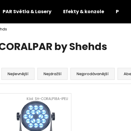
PAR Světla & Lasery
Efekty & konzole
Příslu
ehds
Co potřebujete najít?
CORALPAR by Shehds
HLEDAT
Ř
a
Nejlevnější
Nejdražší
Nejprodávanější
Ab
Doporučujeme
z
e
V
n
ý
Kód:
SH-CORALP18A-IPEU
í
p
p
i
r
s
o
p