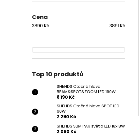
SHEHDS OTOČNÁ HLAVA
l
BEAM&SPOT&ZOOM LED 160W
8 190 Kč
Cena
3890
Kč
3891
Kč
Top 10 produktů
SHEHDS Otočná hlava
BEAM&SPOT&ZOOM LED 160W
8 190 Kč
SHEHDS Otočná hlava SPOT LED
60W
2 290 Kč
SHEHDS SLIM PAR světlo LED 18x18W
2 090 Kč