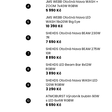
JMS WEBB Otočná hlava WASH +
ZOOM 7x40W RGBW
5 990 Kč
JMS WEBB Otočná hlava LED
WASH 19x20W Big Eye
10 390 Kč
SHEHDS Otočná hlava BEAM 230W
7R
7 690 Kč
SHEHDS Otočná hlava BEAM 275W
10R
8 890 Kč
SHEHDS LED Beam Bar 8x12W
RGBW
3 890 Kč
SHEHDS Otočná hlava WASH LED
120W RGBW
3 290 Kč
ATMOBURST Výrobník bublin 90W
s LED 6x4W RGBW
6 690 Kč