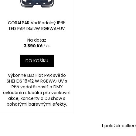
SHEHDS OTOČNÁ HLAVA SPOT LED 60W
SHEHDS SLIM PA
d
r
2 290 Kč
2 090 Kč
u
o
k
d
CORALPAR Voděodolný IP65
t
LED PAR 18x12W RGBWA+UV
u
ů
k
Na dotaz
t
3 890 Kč
/ ks
ů
DO KOŠÍKU
Výkonné LED Flat PAR světlo
SHEHDS 18×12 W RGBWA+UV s
IP65 vodotěsností a DMX
ovládáním. Ideální pro venkovní
akce, koncerty a DJ show s
bohatými barevnými efekty.
1
položek celke
O
v