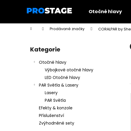
K
Přejít
na
o
Otočné hlavy
obsah
Zpět
Zpět
š
do
do
í
Domů
Prodávané značky
CORALPAR by Sh
k
obchodu
obchodu
P
o
Kategorie
Přeskočit
s
kategorie
t
Otočné hlavy
r
Výbojkové otočné hlavy
a
LED Otočné hlavy
n
PAR Světla & Lasery
n
Lasery
í
PAR Světla
p
Efekty & konzole
a
Příslušenství
n
Zvýhodněné sety
e